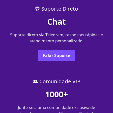
💬 Suporte Direto
Chat
Suporte direto via Telegram, respostas rápidas e
atendimento personalizado!
Falar Suporte
👥 Comunidade VIP
1000+
Junte-se a uma comunidade exclusiva de