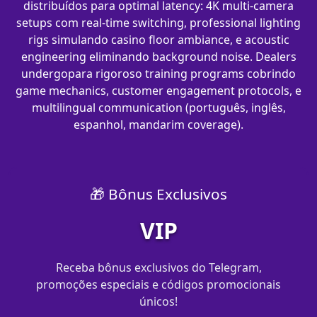
distribuídos para optimal latency: 4K multi-camera
setups com real-time switching, professional lighting
rigs simulando casino floor ambiance, e acoustic
engineering eliminando background noise. Dealers
undergopara rigoroso training programs cobrindo
game mechanics, customer engagement protocols, e
multilingual communication (português, inglês,
espanhol, mandarim coverage).
🎁 Bônus Exclusivos
VIP
Receba bônus exclusivos do Telegram,
promoções especiais e códigos promocionais
únicos!