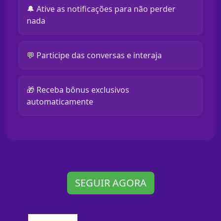
🔔 Ative as notificações para não perder
nada
💬 Participe das conversas e interaja
🎁 Receba bônus exclusivos
automaticamente
SEGUIR AGORA