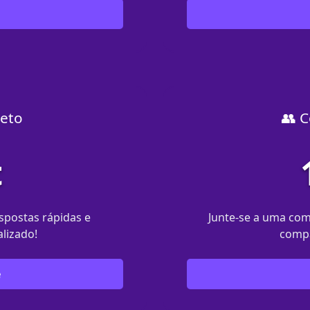
reto
👥 
t
espostas rápidas e
Junte-se a uma com
lizado!
compa
e