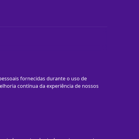
pessoais fornecidas durante o uso de
elhoria contínua da experiência de nossos