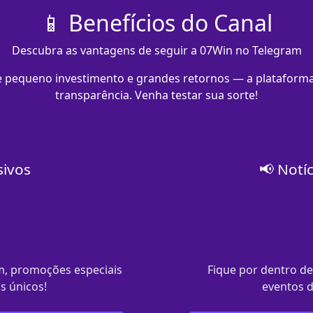
📱 Benefícios do Canal
Descubra as vantagens de seguir a 07Win no Telegram
 pequeno investimento e grandes retornos — a plataforma of
transparência. Venha testar sua sorte!
sivos
📢 Notí
m, promoções especiais
Fique por dentro d
s únicos!
eventos d