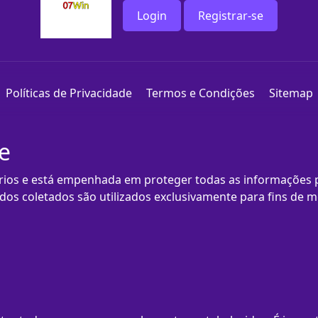
Login
Registrar-se
Políticas de Privacidade
Termos e Condições
Sitemap
de
ários e está empenhada em proteger todas as informações 
os coletados são utilizados exclusivamente para fins de m