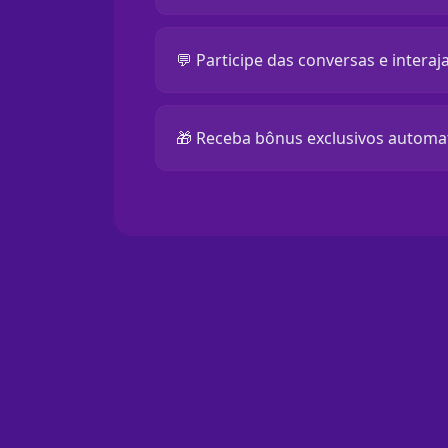
💬 Participe das conversas e interaj
🎁 Receba bônus exclusivos autom