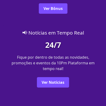
Ver Bônus
📢 Notícias em Tempo Real
24/7
Fique por dentro de todas as novidades,
promoções e eventos da 10Pm Plataforma em
tempo real!
Ver Notícias