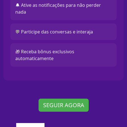
🔔 Ative as notificações para não perder
nada
💬 Participe das conversas e interaja
🎁 Receba bônus exclusivos
automaticamente
SEGUIR AGORA