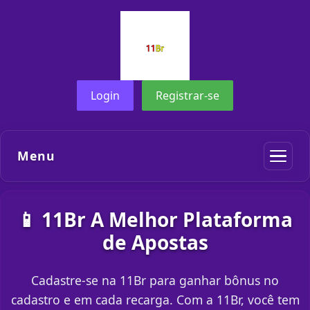
Login
Registrar-se
Menu
📱 11Br A Melhor Plataforma
de Apostas
Cadastre-se na 11Br para ganhar bônus no
cadastro e em cada recarga. Com a 11Br, você tem