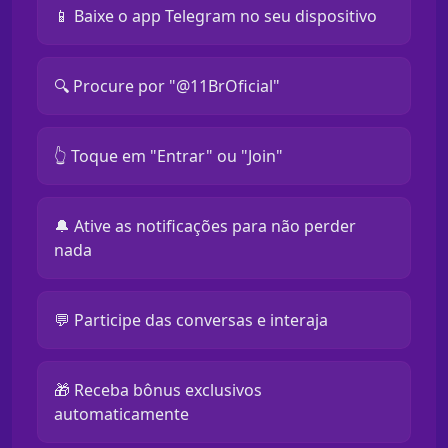
📱 Baixe o app Telegram no seu dispositivo
🔍 Procure por "@11BrOficial"
👆 Toque em "Entrar" ou "Join"
🔔 Ative as notificações para não perder
nada
💬 Participe das conversas e interaja
🎁 Receba bônus exclusivos
automaticamente