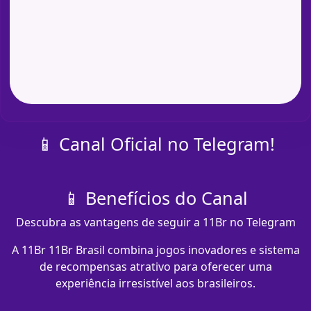
📱 Canal Oficial no Telegram!
📱 Benefícios do Canal
Descubra as vantagens de seguir a 11Br no Telegram
A 11Br 11Br Brasil combina jogos inovadores e sistema
de recompensas atrativo para oferecer uma
experiência irresistível aos brasileiros.