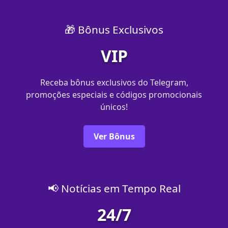
🎁 Bônus Exclusivos
VIP
Receba bônus exclusivos do Telegram,
promoções especiais e códigos promocionais
únicos!
Ver Bônus
📢 Notícias em Tempo Real
24/7