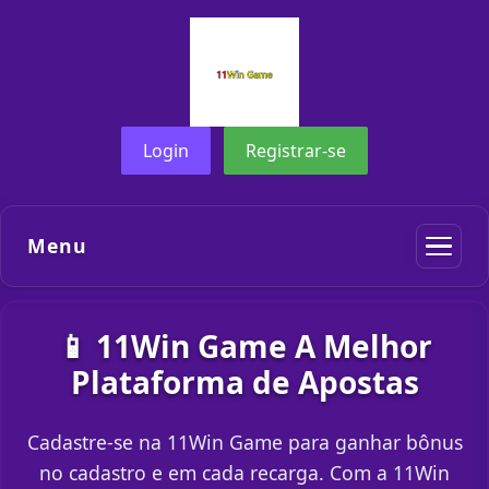
Login
Registrar-se
Menu
📱 11Win Game A Melhor
Plataforma de Apostas
Cadastre-se na 11Win Game para ganhar bônus
no cadastro e em cada recarga. Com a 11Win