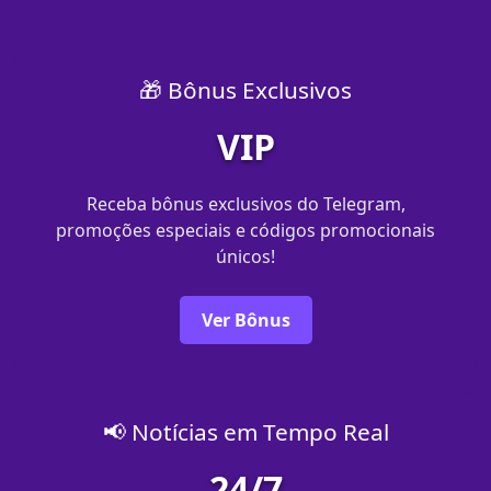
🎁 Bônus Exclusivos
VIP
Receba bônus exclusivos do Telegram,
promoções especiais e códigos promocionais
únicos!
Ver Bônus
📢 Notícias em Tempo Real
24/7