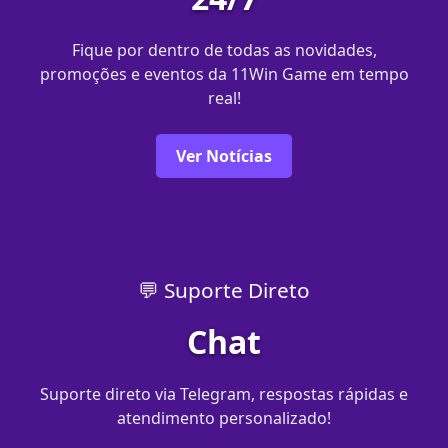
Fique por dentro de todas as novidades,
promoções e eventos da 11Win Game em tempo
real!
Ver Notícias
💬 Suporte Direto
Chat
Suporte direto via Telegram, respostas rápidas e
atendimento personalizado!