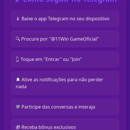
📱 Baixe o app Telegram no seu dispositivo
🔍 Procure por "@11Win GameOficial"
👆 Toque em "Entrar" ou "Join"
🔔 Ative as notificações para não perder
nada
💬 Participe das conversas e interaja
🎁 Receba bônus exclusivos