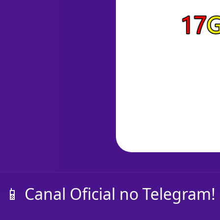
📱 Canal Oficial no Telegram!