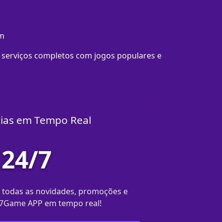
am
 serviços completos com jogos populares e
cias em Tempo Real
24/7
e todas as novidades, promoções e
17Game APP em tempo real!