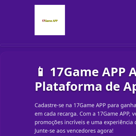
📱 17Game APP 
Plataforma de A
Cadastre-se na 17Game APP para ganha
em cada recarga. Com a 17Game APP, v
promoções incríveis e uma experiência d
Junte-se aos vencedores agora!