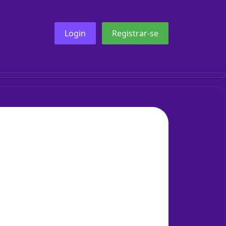
Login
Registrar-se