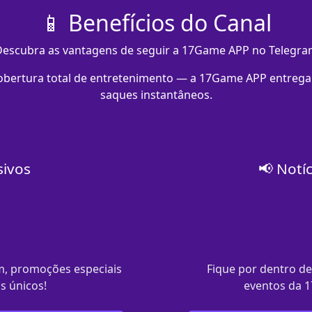
📱 Benefícios do Canal
escubra as vantagens de seguir a 17Game APP no Telegr
obertura total de entretenimento — a 17Game APP entrega
saques instantâneos.
sivos
📢 Notí
m, promoções especiais
Fique por dentro d
s únicos!
eventos da 