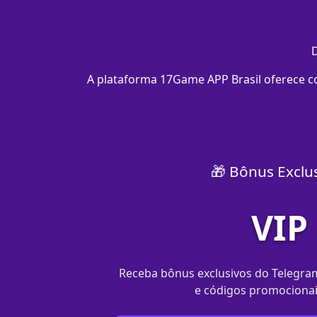
D
A plataforma 17Game APP Brasil oferece c
🎁 Bônus Exclu
VIP
Receba bônus exclusivos do Telegra
e códigos promocionai