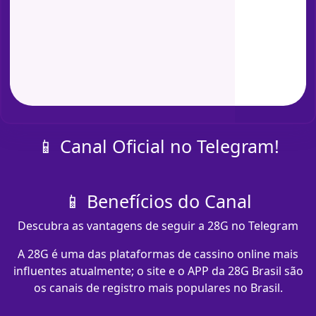
📱 Canal Oficial no Telegram!
📱 Benefícios do Canal
Descubra as vantagens de seguir a 28G no Telegram
A 28G é uma das plataformas de cassino online mais
influentes atualmente; o site e o APP da 28G Brasil são
os canais de registro mais populares no Brasil.