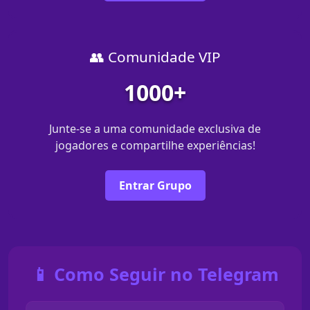
👥 Comunidade VIP
1000+
Junte-se a uma comunidade exclusiva de
jogadores e compartilhe experiências!
Entrar Grupo
📱 Como Seguir no Telegram