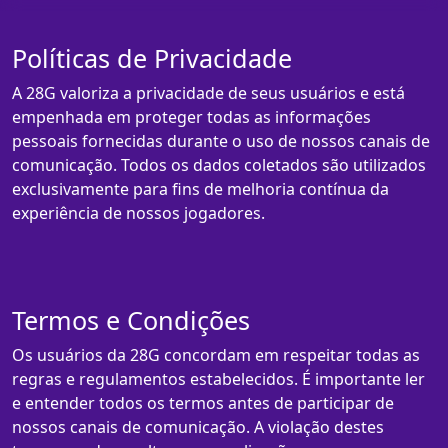
Políticas de Privacidade
A 28G valoriza a privacidade de seus usuários e está
empenhada em proteger todas as informações
pessoais fornecidas durante o uso de nossos canais de
comunicação. Todos os dados coletados são utilizados
exclusivamente para fins de melhoria contínua da
experiência de nossos jogadores.
Termos e Condições
Os usuários da 28G concordam em respeitar todas as
regras e regulamentos estabelecidos. É importante ler
e entender todos os termos antes de participar de
nossos canais de comunicação. A violação destes