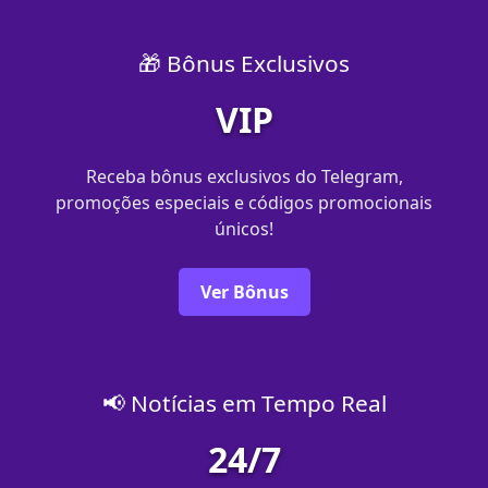
🎁 Bônus Exclusivos
VIP
Receba bônus exclusivos do Telegram,
promoções especiais e códigos promocionais
únicos!
Ver Bônus
📢 Notícias em Tempo Real
24/7