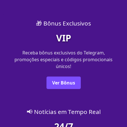
🎁 Bônus Exclusivos
VIP
Receba bônus exclusivos do Telegram,
promoções especiais e códigos promocionais
únicos!
Ver Bônus
📢 Notícias em Tempo Real
24/7