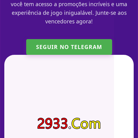
você tem acesso a promoções incríveis e uma
experiência de jogo inigualável. Junte-se aos
vencedores agora!
SEGUIR NO TELEGRAM