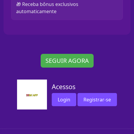
🎁 Receba bônus exclusivos
automaticamente
SEGUIR AGORA
Acessos
Login
Registrar-se