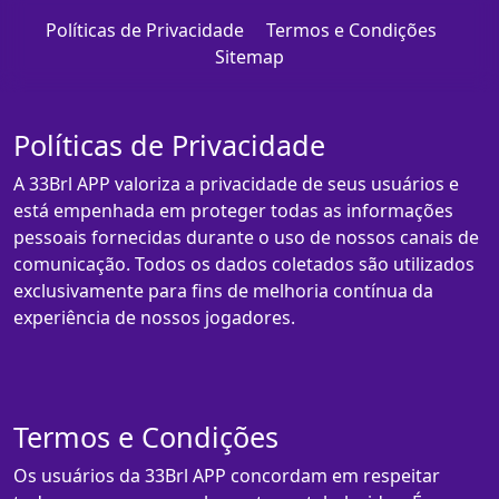
Políticas de Privacidade
Termos e Condições
Sitemap
Políticas de Privacidade
A 33Brl APP valoriza a privacidade de seus usuários e
está empenhada em proteger todas as informações
pessoais fornecidas durante o uso de nossos canais de
comunicação. Todos os dados coletados são utilizados
exclusivamente para fins de melhoria contínua da
experiência de nossos jogadores.
Termos e Condições
Os usuários da 33Brl APP concordam em respeitar