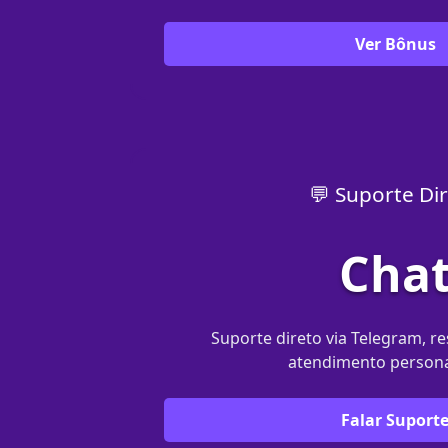
Ver Bônus
💬 Suporte Di
Cha
Suporte direto via Telegram, r
atendimento persona
Falar Suport