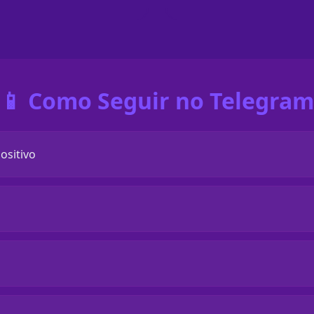
📱 Como Seguir no Telegram
ositivo