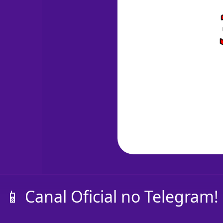
📱 Canal Oficial no Telegram!