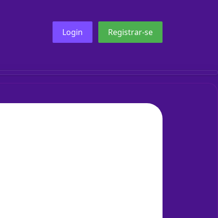
Login
Registrar-se