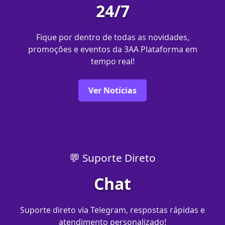
24/7
Fique por dentro de todas as novidades,
promoções e eventos da 3AA Plataforma em
tempo real!
Ver Notícias
💬 Suporte Direto
Chat
Suporte direto via Telegram, respostas rápidas e
atendimento personalizado!