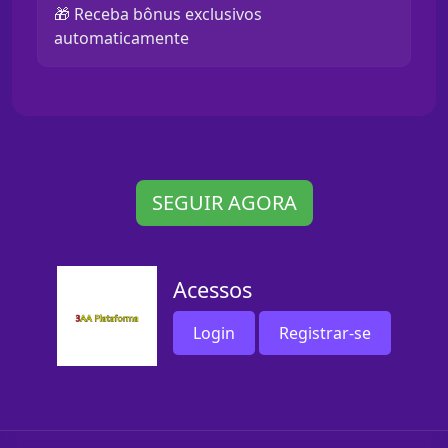
🎁 Receba bônus exclusivos
automaticamente
SEGUIR AGORA
Acessos
Login
Registrar-se