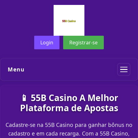
Login
Registrar-se
Menu
📱 55B Casino A Melhor
Plataforma de Apostas
Cadastre-se na 55B Casino para ganhar bônus no
cadastro e em cada recarga. Com a 55B Casino,