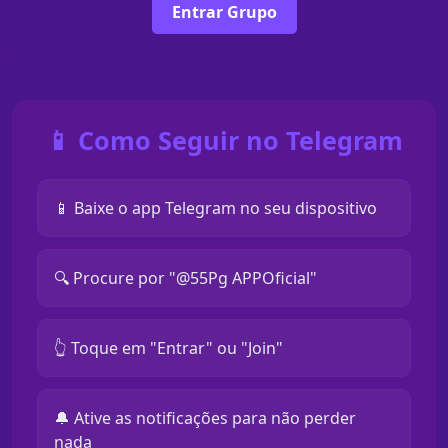
Entrar Grupo
📱 Como Seguir no Telegram
📱 Baixe o app Telegram no seu dispositivo
🔍 Procure por "@55Pg APPOficial"
👆 Toque em "Entrar" ou "Join"
🔔 Ative as notificações para não perder
nada