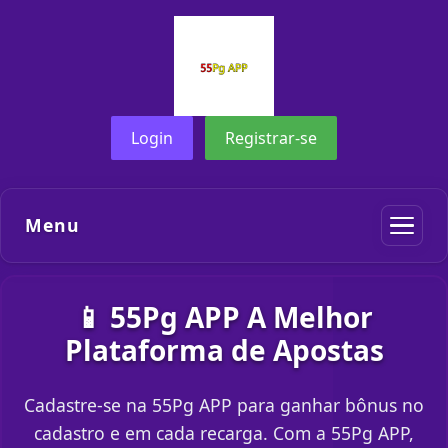
Login
Registrar-se
Menu
📱 55Pg APP A Melhor
Plataforma de Apostas
Cadastre-se na 55Pg APP para ganhar bônus no
cadastro e em cada recarga. Com a 55Pg APP,