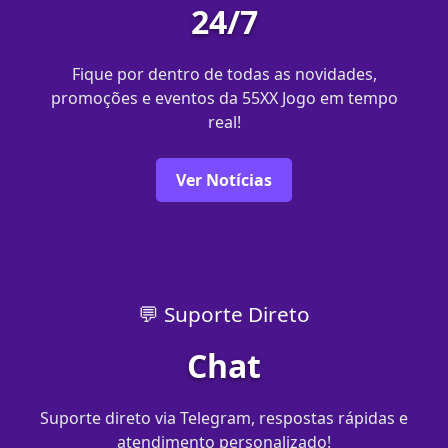
24/7
Fique por dentro de todas as novidades,
promoções e eventos da 55XX Jogo em tempo
real!
Ver Notícias
💬 Suporte Direto
Chat
Suporte direto via Telegram, respostas rápidas e
atendimento personalizado!