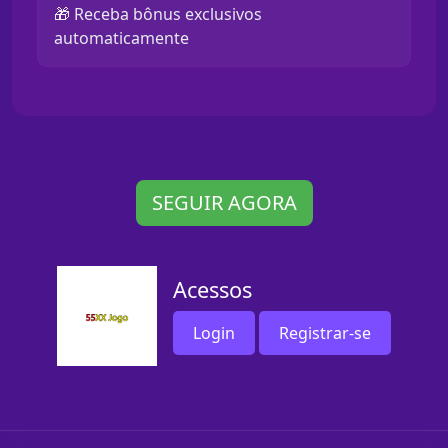
🎁 Receba bônus exclusivos
automaticamente
SEGUIR AGORA
Acessos
Login
Registrar-se