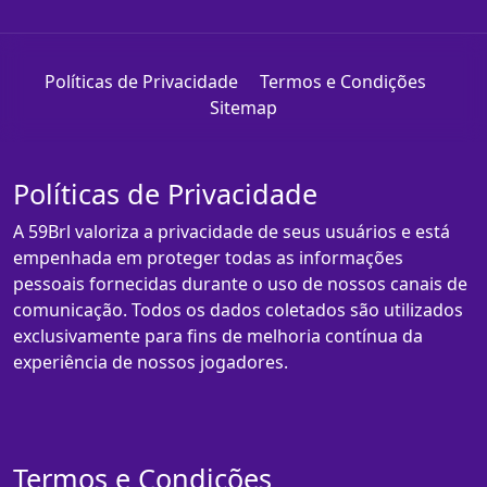
Políticas de Privacidade
Termos e Condições
Sitemap
Políticas de Privacidade
A 59Brl valoriza a privacidade de seus usuários e está
empenhada em proteger todas as informações
pessoais fornecidas durante o uso de nossos canais de
comunicação. Todos os dados coletados são utilizados
exclusivamente para fins de melhoria contínua da
experiência de nossos jogadores.
Termos e Condições