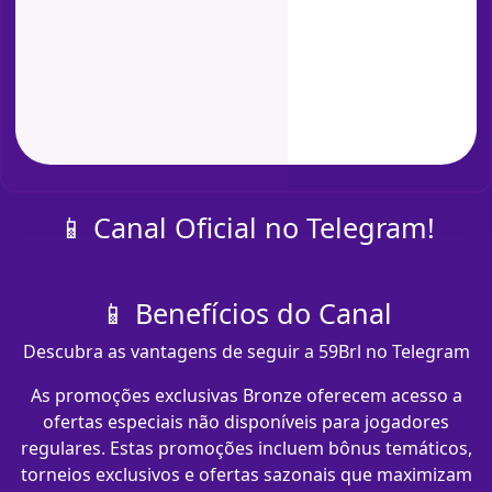
📱 Canal Oficial no Telegram!
📱 Benefícios do Canal
Descubra as vantagens de seguir a 59Brl no Telegram
As promoções exclusivas Bronze oferecem acesso a
ofertas especiais não disponíveis para jogadores
regulares. Estas promoções incluem bônus temáticos,
torneios exclusivos e ofertas sazonais que maximizam