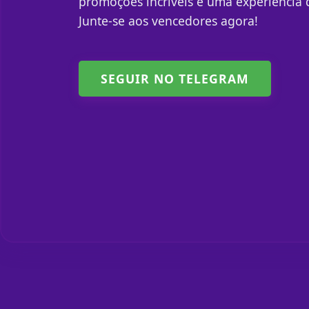
promoções incríveis e uma experiência d
Junte-se aos vencedores agora!
SEGUIR NO TELEGRAM