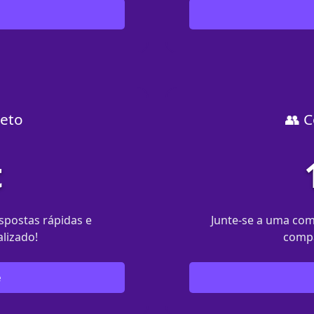
reto
👥 
t
espostas rápidas e
Junte-se a uma com
lizado!
compa
e