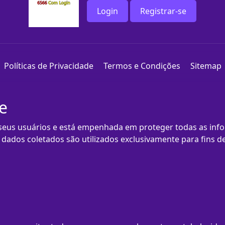
Login
Registrar-se
Políticas de Privacidade
Termos e Condições
Sitemap
de
 seus usuários e está empenhada em proteger todas as inf
dados coletados são utilizados exclusivamente para fins d