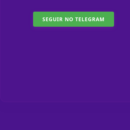
SEGUIR NO TELEGRAM