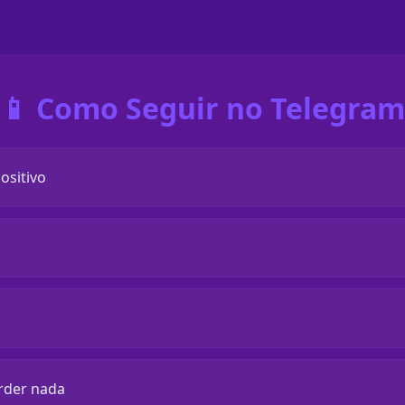
📱 Como Seguir no Telegram
ositivo
erder nada