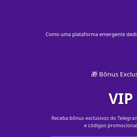
Como uma plataforma emergente dedica
🎁 Bônus Exclu
VIP
Receba bônus exclusivos do Telegra
e códigos promocionai