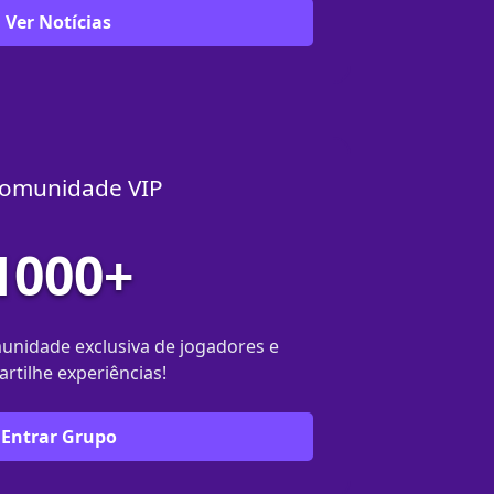
Ver Notícias
Comunidade VIP
1000+
unidade exclusiva de jogadores e
rtilhe experiências!
Entrar Grupo