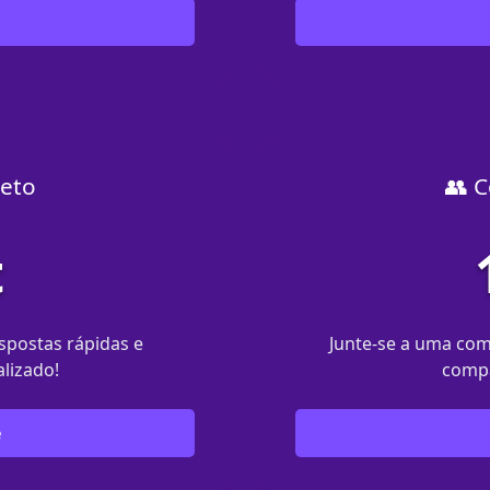
reto
👥 
t
espostas rápidas e
Junte-se a uma com
lizado!
compa
e