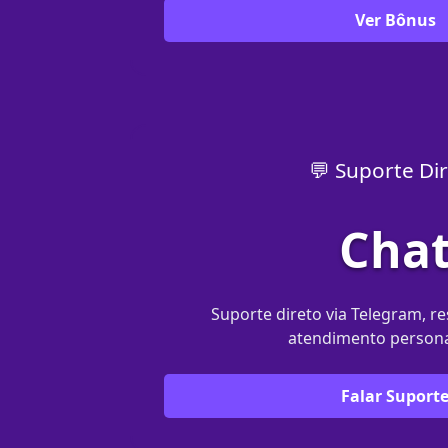
Ver Bônus
💬 Suporte Di
Cha
Suporte direto via Telegram, r
atendimento persona
Falar Suport