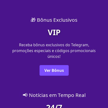
🎁 Bônus Exclusivos
VIP
Receba bônus exclusivos do Telegram,
promoções especiais e códigos promocionais
únicos!
Ver Bônus
📢 Notícias em Tempo Real
24/7