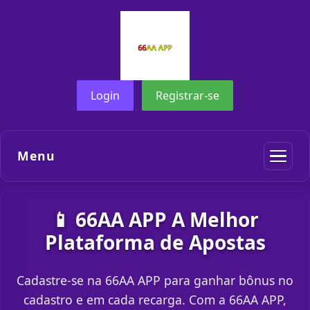
Login
Registrar-se
Menu
📱 66AA APP A Melhor
Plataforma de Apostas
Cadastre-se na 66AA APP para ganhar bônus no
cadastro e em cada recarga. Com a 66AA APP,