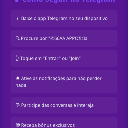
📱 Baixe o app Telegram no seu dispositivo
🔍 Procure por "@66AA APPOficial"
👆 Toque em "Entrar" ou "Join"
🔔 Ative as notificações para não perder
nada
💬 Participe das conversas e interaja
🎁 Receba bônus exclusivos