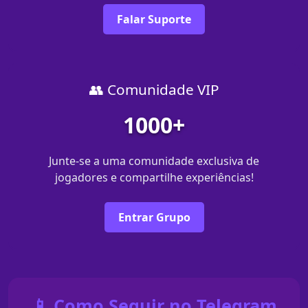
Falar Suporte
👥 Comunidade VIP
1000+
Junte-se a uma comunidade exclusiva de
jogadores e compartilhe experiências!
Entrar Grupo
📱 Como Seguir no Telegram