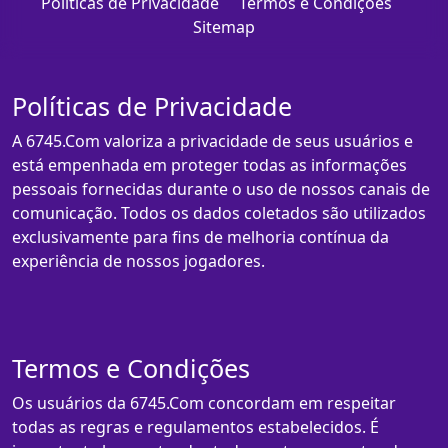
Políticas de Privacidade
Termos e Condições
Sitemap
Políticas de Privacidade
A 6745.Com valoriza a privacidade de seus usuários e
está empenhada em proteger todas as informações
pessoais fornecidas durante o uso de nossos canais de
comunicação. Todos os dados coletados são utilizados
exclusivamente para fins de melhoria contínua da
experiência de nossos jogadores.
Termos e Condições
Os usuários da 6745.Com concordam em respeitar
todas as regras e regulamentos estabelecidos. É