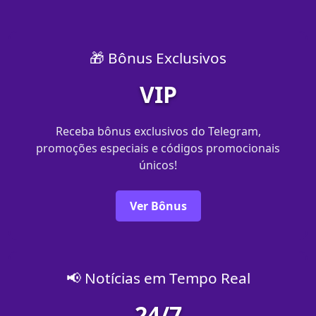
🎁 Bônus Exclusivos
VIP
Receba bônus exclusivos do Telegram,
promoções especiais e códigos promocionais
únicos!
Ver Bônus
📢 Notícias em Tempo Real
24/7