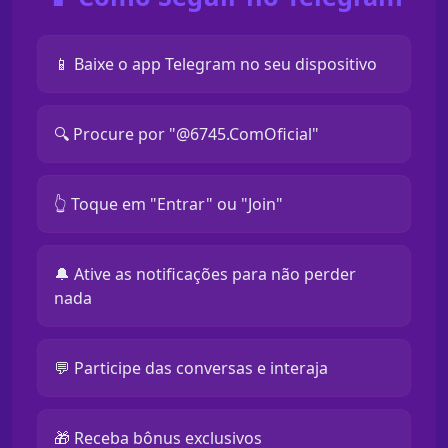
📱 Baixe o app Telegram no seu dispositivo
🔍 Procure por "@6745.ComOficial"
👆 Toque em "Entrar" ou "Join"
🔔 Ative as notificações para não perder
nada
💬 Participe das conversas e interaja
🎁 Receba bônus exclusivos