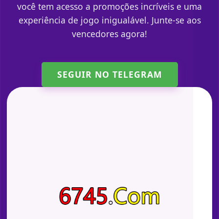
você tem acesso a promoções incríveis e uma
experiência de jogo inigualável. Junte-se aos
vencedores agora!
SEGUIR NO TELEGRAM