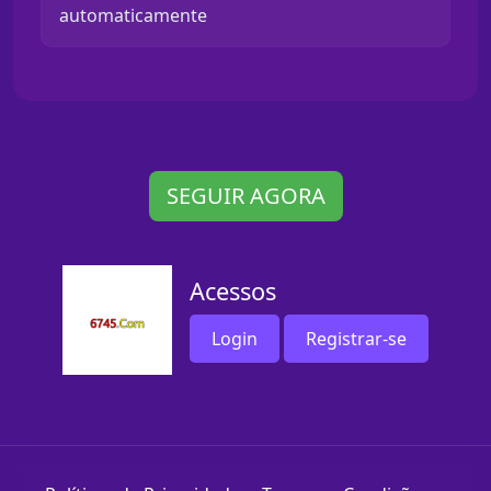
automaticamente
SEGUIR AGORA
Acessos
Login
Registrar-se