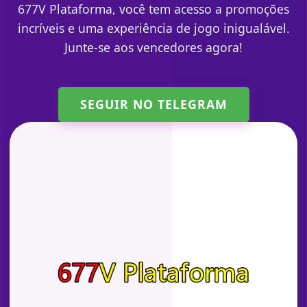
677V Plataforma, você tem acesso a promoções
incríveis e uma experiência de jogo inigualável.
Junte-se aos vencedores agora!
SEGUIR NO TELEGRAM