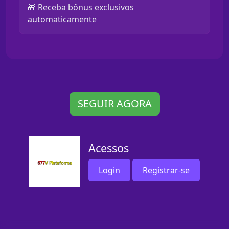
🎁 Receba bônus exclusivos
automaticamente
SEGUIR AGORA
Acessos
Login
Registrar-se