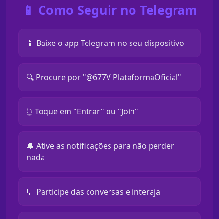
📱 Como Seguir no Telegram
📱 Baixe o app Telegram no seu dispositivo
🔍 Procure por "@677V PlataformaOficial"
👆 Toque em "Entrar" ou "Join"
🔔 Ative as notificações para não perder
nada
💬 Participe das conversas e interaja