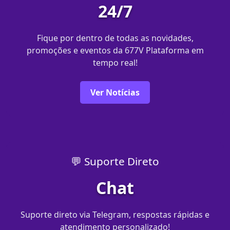
24/7
Fique por dentro de todas as novidades,
promoções e eventos da 677V Plataforma em
tempo real!
Ver Notícias
💬 Suporte Direto
Chat
Suporte direto via Telegram, respostas rápidas e
atendimento personalizado!