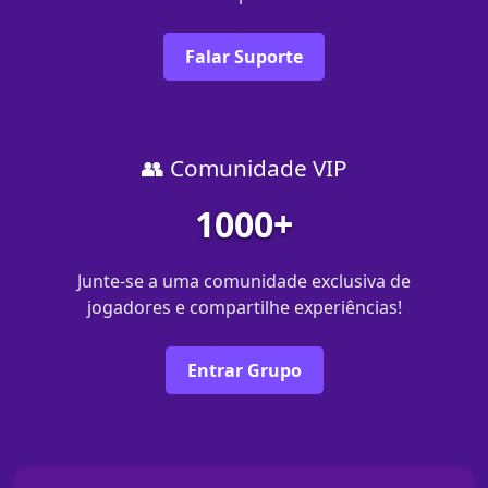
Falar Suporte
👥 Comunidade VIP
1000+
Junte-se a uma comunidade exclusiva de
jogadores e compartilhe experiências!
Entrar Grupo