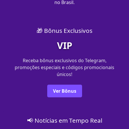
no Brasil.
🎁 Bônus Exclusivos
VIP
Receba bônus exclusivos do Telegram,
promoções especiais e códigos promocionais
únicos!
Ver Bônus
📢 Notícias em Tempo Real