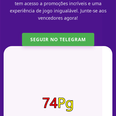
tem acesso a promoções incríveis e uma
experiência de jogo inigualável. Junte-se aos
vencedores agora!
SEGUIR NO TELEGRAM