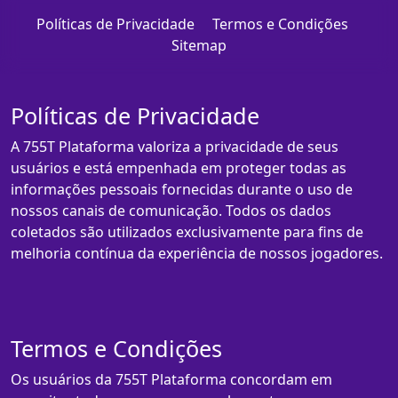
Políticas de Privacidade
Termos e Condições
Sitemap
Políticas de Privacidade
A 755T Plataforma valoriza a privacidade de seus
usuários e está empenhada em proteger todas as
informações pessoais fornecidas durante o uso de
nossos canais de comunicação. Todos os dados
coletados são utilizados exclusivamente para fins de
melhoria contínua da experiência de nossos jogadores.
Termos e Condições
Os usuários da 755T Plataforma concordam em