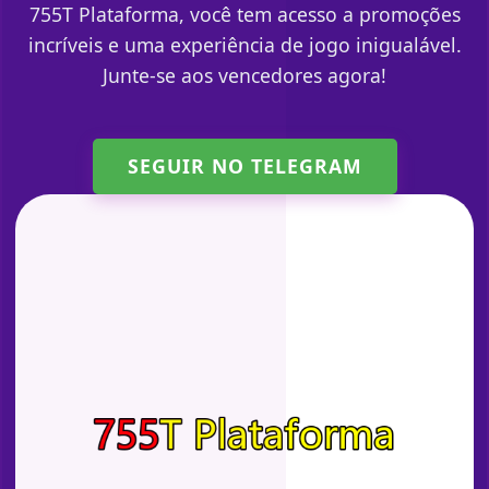
755T Plataforma, você tem acesso a promoções
incríveis e uma experiência de jogo inigualável.
Junte-se aos vencedores agora!
SEGUIR NO TELEGRAM