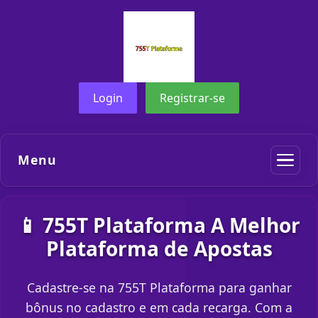
Login
Registrar-se
Menu
📱 755T Plataforma A Melhor
Plataforma de Apostas
Cadastre-se na 755T Plataforma para ganhar
bônus no cadastro e em cada recarga. Com a