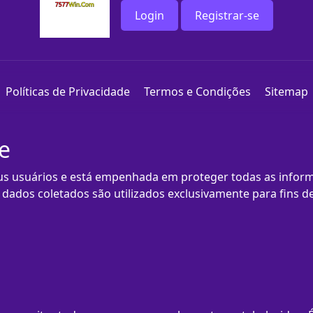
Login
Registrar-se
Políticas de Privacidade
Termos e Condições
Sitemap
de
eus usuários e está empenhada em proteger todas as infor
dados coletados são utilizados exclusivamente para fins d