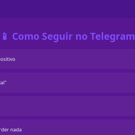
📱 Como Seguir no Telegram
ositivo
al"
erder nada