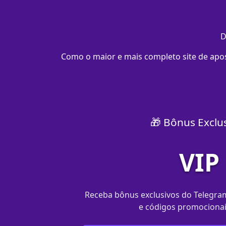
D
Como o maior e mais completo site de apost
🎁 Bônus Exclu
VIP
Receba bônus exclusivos do Telegra
e códigos promocionai