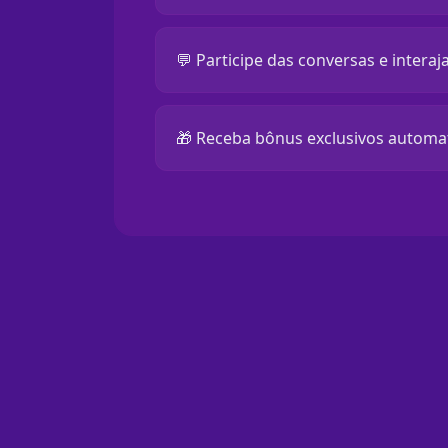
💬 Participe das conversas e interaj
🎁 Receba bônus exclusivos autom