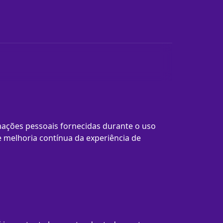
mações pessoais fornecidas durante o uso
e melhoria contínua da experiência de