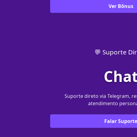
Ver Bônus
💬 Suporte Di
Cha
Suporte direto via Telegram, r
atendimento persona
Falar Suport