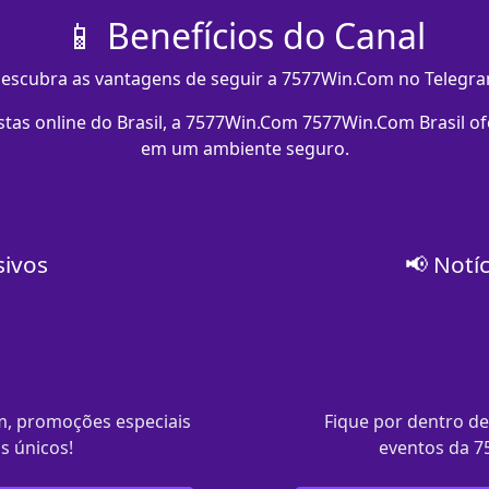
📱 Benefícios do Canal
escubra as vantagens de seguir a 7577Win.Com no Telegr
as online do Brasil, a 7577Win.Com 7577Win.Com Brasil ofe
em um ambiente seguro.
sivos
📢 Notí
m, promoções especiais
Fique por dentro d
s únicos!
eventos da 7