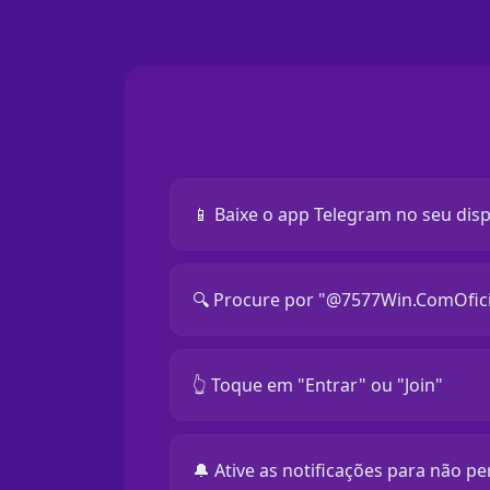
📱 Baixe o app Telegram no seu disp
🔍 Procure por "@7577Win.ComOfici
👆 Toque em "Entrar" ou "Join"
🔔 Ative as notificações para não p