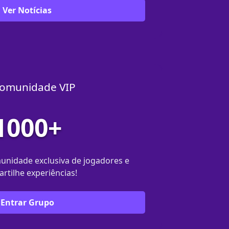
Ver Notícias
Comunidade VIP
1000+
unidade exclusiva de jogadores e
rtilhe experiências!
Entrar Grupo