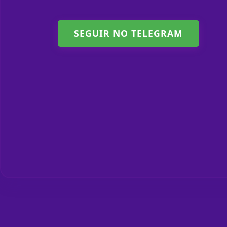
SEGUIR NO TELEGRAM