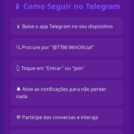
📱 Como Seguir no Telegram
📱 Baixe o app Telegram no seu dispositivo
🔍 Procure por "@7766 WinOficial"
👆 Toque em "Entrar" ou "Join"
🔔 Ative as notificações para não perder
nada
💬 Participe das conversas e interaja