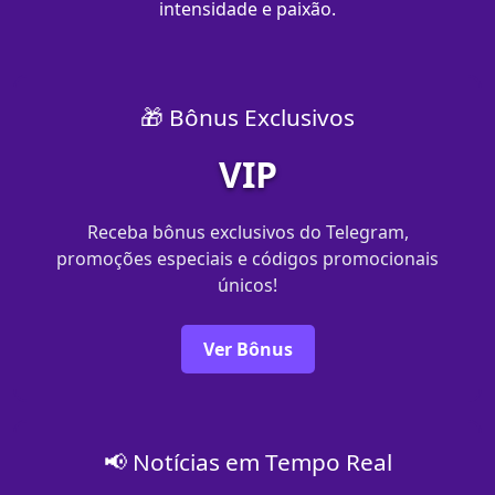
intensidade e paixão.
🎁 Bônus Exclusivos
VIP
Receba bônus exclusivos do Telegram,
promoções especiais e códigos promocionais
únicos!
Ver Bônus
📢 Notícias em Tempo Real