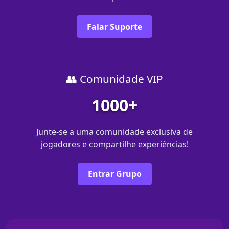
Falar Suporte
👥 Comunidade VIP
1000+
Junte-se a uma comunidade exclusiva de
jogadores e compartilhe experiências!
Entrar Grupo