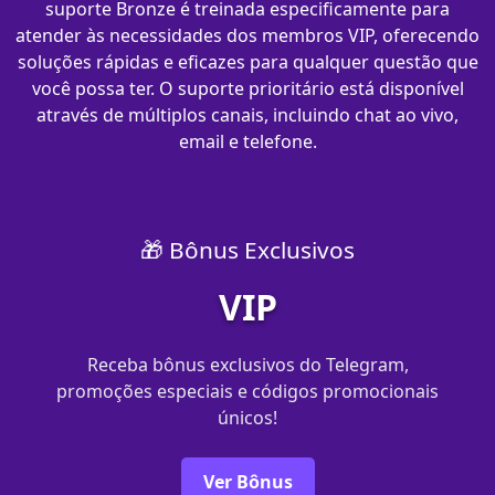
suporte Bronze é treinada especificamente para
atender às necessidades dos membros VIP, oferecendo
soluções rápidas e eficazes para qualquer questão que
você possa ter. O suporte prioritário está disponível
através de múltiplos canais, incluindo chat ao vivo,
email e telefone.
🎁 Bônus Exclusivos
VIP
Receba bônus exclusivos do Telegram,
promoções especiais e códigos promocionais
únicos!
Ver Bônus