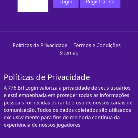
Login
Registrar-se
Políticas de Privacidade
Termos e Condições
Sitemap
Políticas de Privacidade
A 776 Brl Login valoriza a privacidade de seus usuários
e está empenhada em proteger todas as informações
pessoais fornecidas durante o uso de nossos canais de
comunicação. Todos os dados coletados são utilizados
exclusivamente para fins de melhoria contínua da
experiência de nossos jogadores.