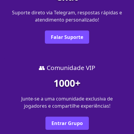
Suporte direto via Telegram, respostas rápidas e
atendimento personalizado!
Falar Suporte
👥 Comunidade VIP
1000+
Junte-se a uma comunidade exclusiva de
jogadores e compartilhe experiências!
Entrar Grupo