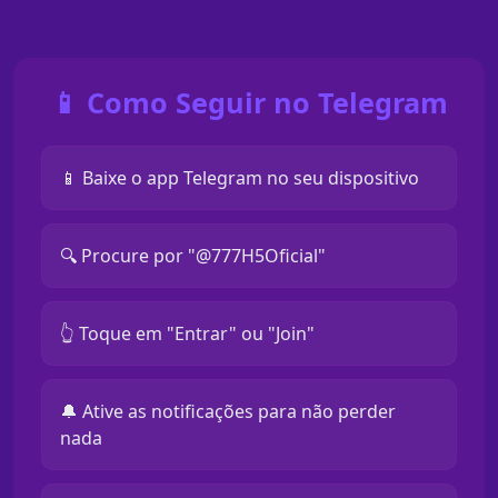
📱 Como Seguir no Telegram
📱 Baixe o app Telegram no seu dispositivo
🔍 Procure por "@777H5Oficial"
👆 Toque em "Entrar" ou "Join"
🔔 Ative as notificações para não perder
nada