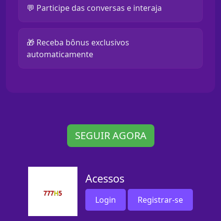
💬 Participe das conversas e interaja
🎁 Receba bônus exclusivos
automaticamente
SEGUIR AGORA
Acessos
Login
Registrar-se