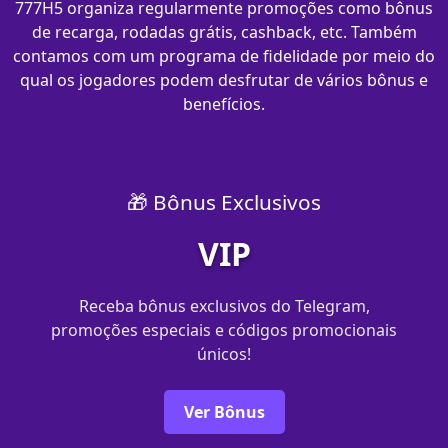
777H5 organiza regularmente promoções como bônus
de recarga, rodadas grátis, cashback, etc. Também
contamos com um programa de fidelidade por meio do
qual os jogadores podem desfrutar de vários bônus e
benefícios.
🎁 Bônus Exclusivos
VIP
Receba bônus exclusivos do Telegram,
promoções especiais e códigos promocionais
únicos!
Ver Bônus