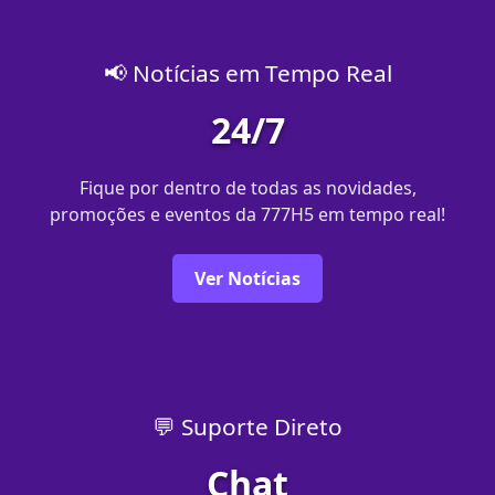
📢 Notícias em Tempo Real
24/7
Fique por dentro de todas as novidades,
promoções e eventos da 777H5 em tempo real!
Ver Notícias
💬 Suporte Direto
Chat