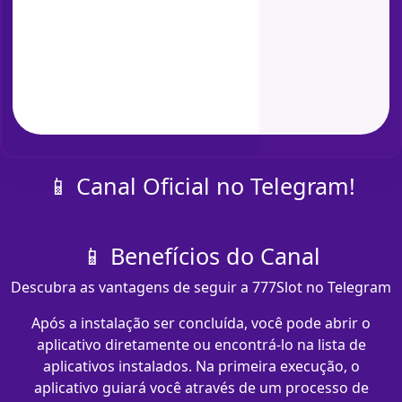
📱 Canal Oficial no Telegram!
📱 Benefícios do Canal
Descubra as vantagens de seguir a 777Slot no Telegram
Após a instalação ser concluída, você pode abrir o
aplicativo diretamente ou encontrá-lo na lista de
aplicativos instalados. Na primeira execução, o
aplicativo guiará você através de um processo de