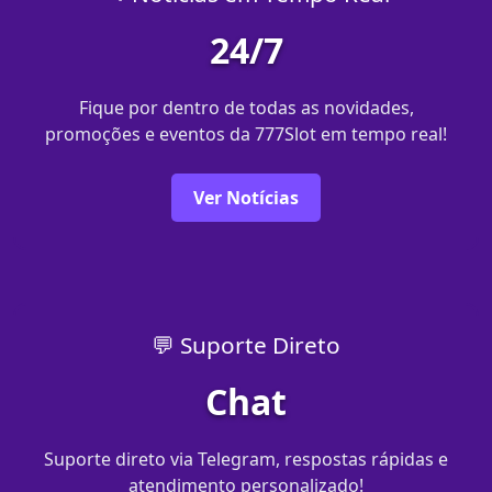
24/7
Fique por dentro de todas as novidades,
promoções e eventos da 777Slot em tempo real!
Ver Notícias
💬 Suporte Direto
Chat
Suporte direto via Telegram, respostas rápidas e
atendimento personalizado!