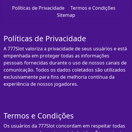
Políticas de Privacidade
Termos e Condições
Sitemap
Políticas de Privacidade
A 777Slot valoriza a privacidade de seus usuários e está
empenhada em proteger todas as informações
pessoais fornecidas durante o uso de nossos canais de
comunicação. Todos os dados coletados são utilizados
exclusivamente para fins de melhoria contínua da
experiência de nossos jogadores.
Termos e Condições
Os usuários da 777Slot concordam em respeitar todas