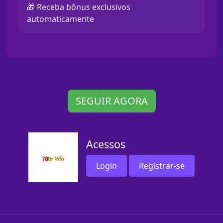
🎁 Receba bônus exclusivos
automaticamente
SEGUIR AGORA
Acessos
Login
Registrar-se