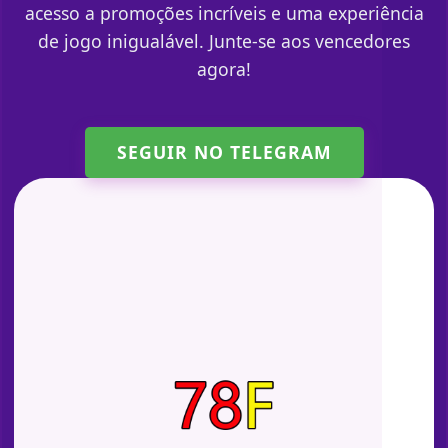
acesso a promoções incríveis e uma experiência
de jogo inigualável. Junte-se aos vencedores
agora!
SEGUIR NO TELEGRAM