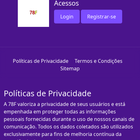
Acessos
Login
Registrar-se
Políticas de Privacidade
Termos e Condições
Sitemap
Políticas de Privacidade
A 78F valoriza a privacidade de seus usuários e está
empenhada em proteger todas as informações
pessoais fornecidas durante o uso de nossos canais de
comunicação. Todos os dados coletados são utilizados
exclusivamente para fins de melhoria contínua da