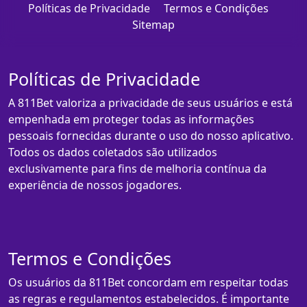
Políticas de Privacidade
Termos e Condições
Sitemap
Políticas de Privacidade
A 811Bet valoriza a privacidade de seus usuários e está
empenhada em proteger todas as informações
pessoais fornecidas durante o uso do nosso aplicativo.
Todos os dados coletados são utilizados
exclusivamente para fins de melhoria contínua da
experiência de nossos jogadores.
Termos e Condições
Os usuários da 811Bet concordam em respeitar todas
as regras e regulamentos estabelecidos. É importante