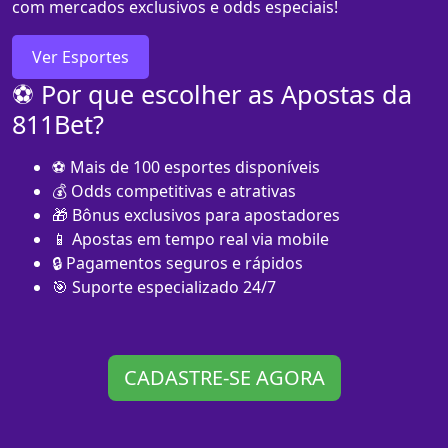
com mercados exclusivos e odds especiais!
Ver Esportes
⚽ Por que escolher as Apostas da
811Bet?
⚽ Mais de 100 esportes disponíveis
💰 Odds competitivas e atrativas
🎁 Bônus exclusivos para apostadores
📱 Apostas em tempo real via mobile
🔒 Pagamentos seguros e rápidos
🎯 Suporte especializado 24/7
CADASTRE-SE AGORA