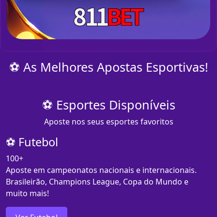
⚽ As Melhores Apostas Esportivas!
⚽ Esportes Disponíveis
Aposte nos seus esportes favoritos
⚽ Futebol
100+
Aposte em campeonatos nacionais e internacionais.
Brasileirão, Champions League, Copa do Mundo e
muito mais!